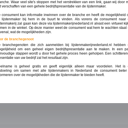
anche. Waar veel site's stoppen met het verstrekken van een link, gaan wij door 
t verschaffen van een gehele bedrijfspresentatie van de lijstenmaker.
 consument kan informatie inwinnen over de branche en heeft de mogelijkheid
 lijstenmaker bij hem in de buurt te vinden. Als vorens de consument naar
jstenmakerij zal gaan kan deze via lijstenmakerijnederland.nl alvast een virtueel kij
men in de winkel. Op deze manier weet de consument wat hem te wachten staat
venal, wat de mogelijkheden zijn.
or de branchegenoot
 branchegenoten die zich aanmelden bij lijstenmakerijnederland.nl hebben
gelijkheid om een geheel eigen bedrijfspresentatie aan te maken. In een p
nvoudige stappen wordt u door het gehele proces heen geholpen. Een schittere
esentatie van uw bedrijf zal het resultaat zijn.
elname is geheel gratis en geeft eigenlijk alleen maar voordelen. Het is
doeling om samen met alle lijstenmakers in Nederland de consument beter
formeren over de mogelijkheden die de lijstenmaker te bieden heeft.