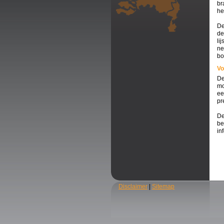
br
he
De
de
li
ne
bo
Vo
De
mo
ee
pr
De
be
in
Disclaimer
|
Sitemap