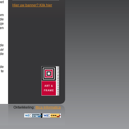
met
Hier uw banner? Klik hier
 om
 de
kje
 en
 de
aar
nde
 de
 te
Ontwikkeling:
Ittica Informatica