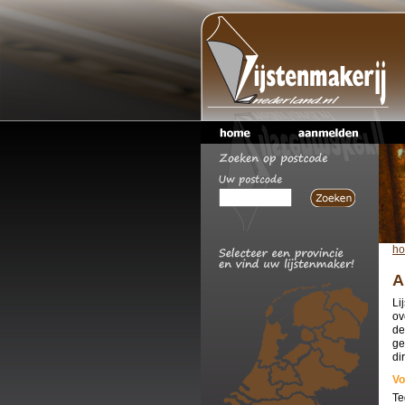
h
A
Li
ov
de
ge
di
Vo
Te