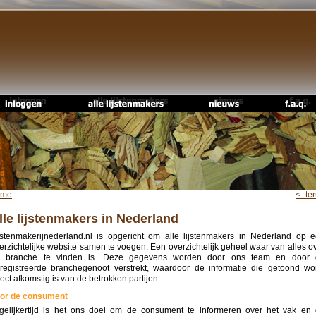
ome
<- te
lle lijstenmakers in Nederland
jstenmakerijnederland.nl is opgericht om alle lijstenmakers in Nederland op 
erzichtelijke website samen te voegen. Een overzichtelijk geheel waar van alles o
 branche te vinden is. Deze gegevens worden door ons team en door 
registreerde branchegenoot verstrekt, waardoor de informatie die getoond wo
rect afkomstig is van de betrokken partijen.
or de consument
gelijkertijd is het ons doel om de consument te informeren over het vak en