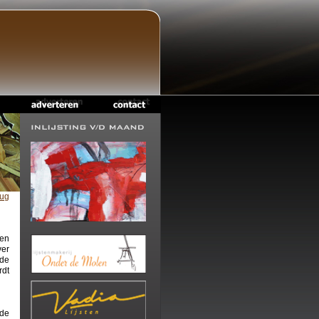
rug
een
ver
de
rdt
 de