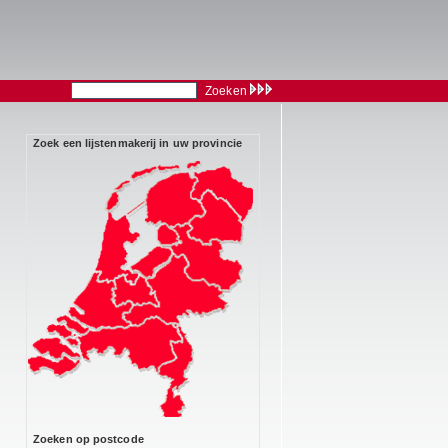
Zoeken
Zoek een lijstenmakerij in uw provincie
Zoeken op postcode