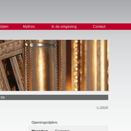
stijlen
Mythes
In de omgeving
Contact
ctie
<- terug
Openingstijden: