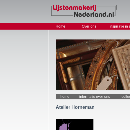
Home
Over ons
Inspiratie in 
home
informatie over ons
colle
Atelier Horneman