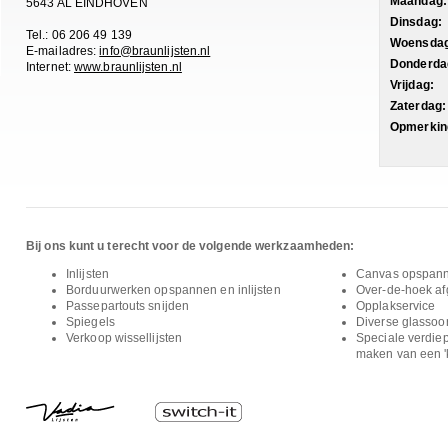
Maandag:
5643 AL EINDHOVEN
Dinsdag:
Tel.: 06 206 49 139
Woensdag
E-mailadres:
info@braunlijsten.nl
Donderda
Internet:
www.braunlijsten.nl
Vrijdag:
Zaterdag:
Opmerkin
Bij ons kunt u terecht voor de volgende werkzaamheden:
Inlijsten
Canvas opspan
Borduurwerken opspannen en inlijsten
Over-de-hoek afg
Passepartouts snijden
Opplakservice
Spiegels
Diverse glassoo
Verkoop wissellijsten
Speciale verdiep
maken van een 'k