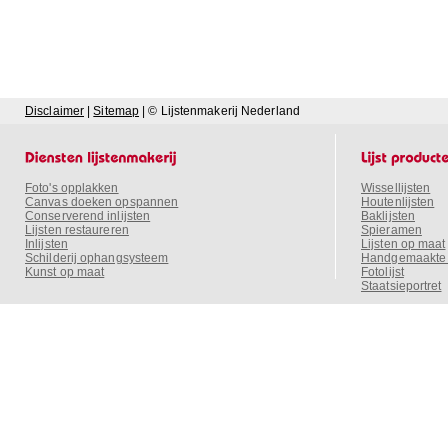
Disclaimer
|
Sitemap
| © Lijstenmakerij Nederland
Foto's opplakken
Wissellijsten
Canvas doeken opspannen
Houtenlijsten
Conserverend inlijsten
Baklijsten
Lijsten restaureren
Spieramen
Inlijsten
Lijsten op maat
Schilderij ophangsysteem
Handgemaakte o
Kunst op maat
Fotolijst
Staatsieportret