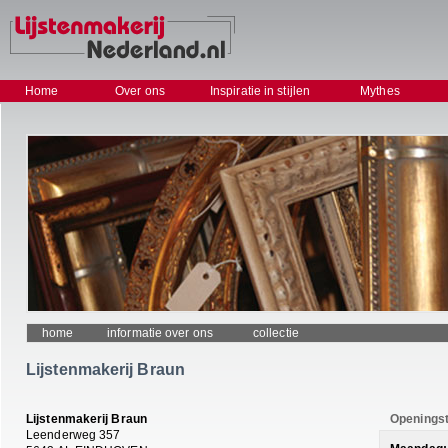
Home
Over ons
Inspiratie in stijlen
Mythes
home
informatie over ons
collectie
Lijstenmakerij Braun
Lijstenmakerij Braun
Openingst
Leenderweg 357