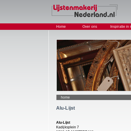
Home
Over ons
Inspiratie in 
home
Alu-Lijst
Alu-Lijst
Kadijksplein 7