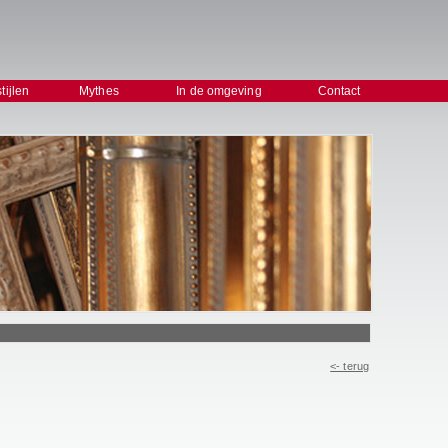
stijlen
Mythes
In de omgeving
Contact
<- terug