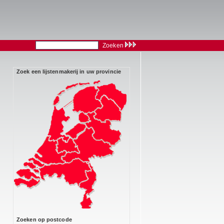
Zoeken
Zoek een lijstenmakerij in uw provincie
Zoeken op postcode