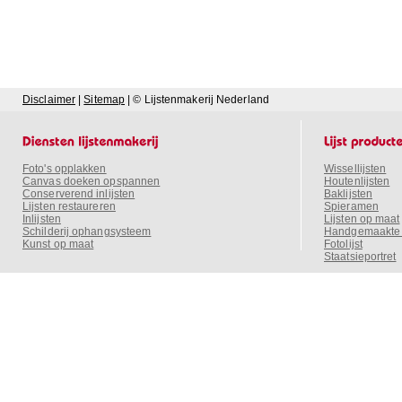
Disclaimer
|
Sitemap
| © Lijstenmakerij Nederland
Foto's opplakken
Wissellijsten
Canvas doeken opspannen
Houtenlijsten
Conserverend inlijsten
Baklijsten
Lijsten restaureren
Spieramen
Inlijsten
Lijsten op maat
Schilderij ophangsysteem
Handgemaakte o
Kunst op maat
Fotolijst
Staatsieportret