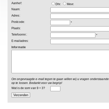
Aanhef:
Dhr.
Mevr.
Naam:
Adres:
Postcode:
*
Plaats:
Telefoonnr.:
*
E-mailadres:
Informatie
Om ongevraagde e-mail tegen te gaan willen wij u vragen onderstaand
op te lossen. Bedankt voor uw begrip!
Wat is de som van 9 + 3?