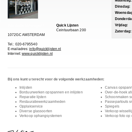
Maandag:
Dinsdag:
Woensdag
Donderda
Vrijdag:
Quick Lijsten
Informatie aanvragen?
Ceintuurbaan 200
Zaterdag:
1072GC AMSTERDAM
Tel.: 020-6795540
E-mailadres:
info@quicklijsten.nl
Internet:
www.quicklijsten.nl
Bij ons kunt u terecht voor de volgende werkzaamheden:
Inlijsten
Canvas opspan
Borduurwerken opspannen en inlijsten
Over-de-hoek afg
Reparatie lijsten
Schoonmaken sc
Restauratiewerkzaamheden
Passepartouts s
Opplakservice
Spiegels
Diverse glassoorten
Verkoop wisselli
Verkoop ophangsystemen
Verkoop foto op