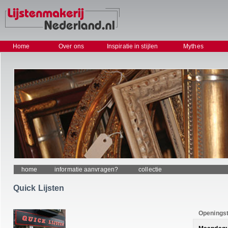
Home
Over ons
Inspiratie in stijlen
Mythes
home
informatie aanvragen?
collectie
Quick Lijsten
Openingst