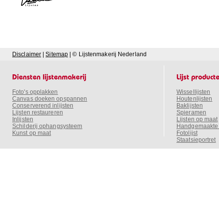
Disclaimer
|
Sitemap
| © Lijstenmakerij Nederland
Foto's opplakken
Wissellijsten
Canvas doeken opspannen
Houtenlijsten
Conserverend inlijsten
Baklijsten
Lijsten restaureren
Spieramen
Inlijsten
Lijsten op maat
Schilderij ophangsysteem
Handgemaakte o
Kunst op maat
Fotolijst
Staatsieportret