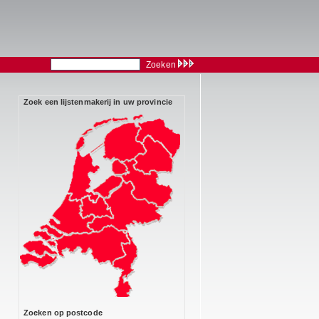
Zoeken
Zoek een lijstenmakerij in uw provincie
Zoeken op postcode