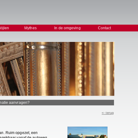
stijlen
Mythes
In de omgeving
Contact
rmatie aanvragen?
<- terug
an. Ruim opgezet, een
ereikbaar vanaf de autoweg.