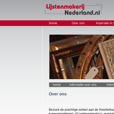
Home
Over ons
Inspiratie in 
home
informatie over ons
info
Over ons
Bezoek de prachtige winkel aan de Heerlerba
superassortiment, 40 parkeerplaatsen, goed b