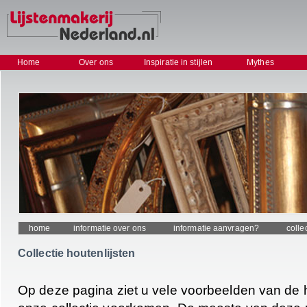
Home
Over ons
Inspiratie in stijlen
Mythes
home
informatie over ons
informatie aanvragen?
colle
Collectie houtenlijsten
Op deze pagina ziet u vele voorbeelden van de ho