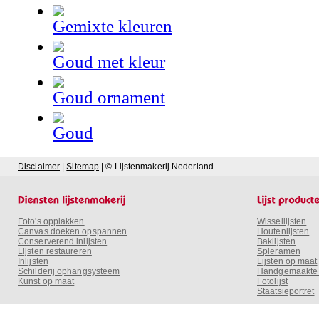
Disclaimer
|
Sitemap
| © Lijstenmakerij Nederland
Foto's opplakken
Wissellijsten
Canvas doeken opspannen
Houtenlijsten
Conserverend inlijsten
Baklijsten
Lijsten restaureren
Spieramen
Inlijsten
Lijsten op maat
Schilderij ophangsysteem
Handgemaakte o
Kunst op maat
Fotolijst
Staatsieportret