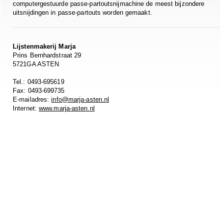
computergestuurde passe-partoutsnijmachine de meest bijzondere
uitsnijdingen in passe-partouts worden gemaakt.
Lijstenmakerij Marja
Prins Bernhardstraat 29
5721GA ASTEN
Tel.: 0493-695619
Fax: 0493-699735
E-mailadres:
info@marja-asten.nl
Internet:
www.marja-asten.nl