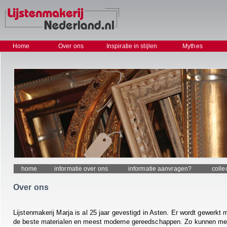
Home
Over ons
Inspiratie in stijlen
Mythes
home
informatie over ons
informatie aanvragen?
colle
Over ons
Lijstenmakerij Marja is al 25 jaar gevestigd in Asten. Er wordt gewerkt 
de beste materialen en meest moderne gereedschappen. Zo kunnen me