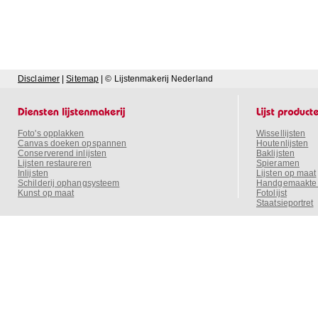
Disclaimer
|
Sitemap
| © Lijstenmakerij Nederland
Foto's opplakken
Wissellijsten
Canvas doeken opspannen
Houtenlijsten
Conserverend inlijsten
Baklijsten
Lijsten restaureren
Spieramen
Inlijsten
Lijsten op maat
Schilderij ophangsysteem
Handgemaakte o
Kunst op maat
Fotolijst
Staatsieportret