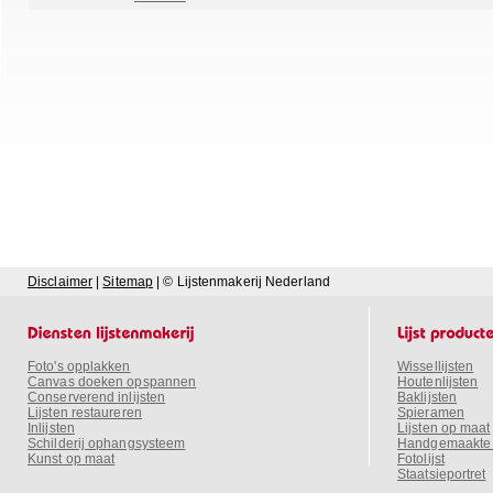
Disclaimer
|
Sitemap
| © Lijstenmakerij Nederland
Foto's opplakken
Wissellijsten
Canvas doeken opspannen
Houtenlijsten
Conserverend inlijsten
Baklijsten
Lijsten restaureren
Spieramen
Inlijsten
Lijsten op maat
Schilderij ophangsysteem
Handgemaakte o
Kunst op maat
Fotolijst
Staatsieportret