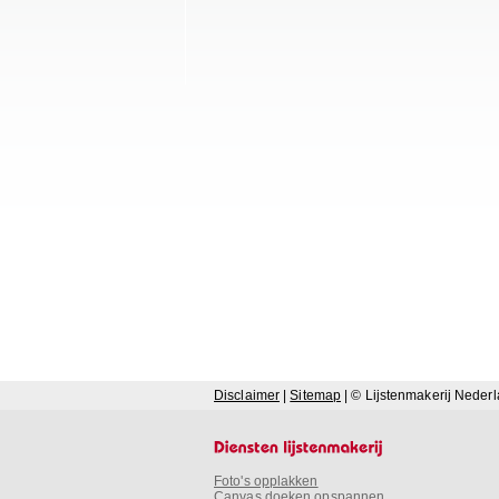
Disclaimer
|
Sitemap
| © Lijstenmakerij Neder
Foto's opplakken
Canvas doeken opspannen