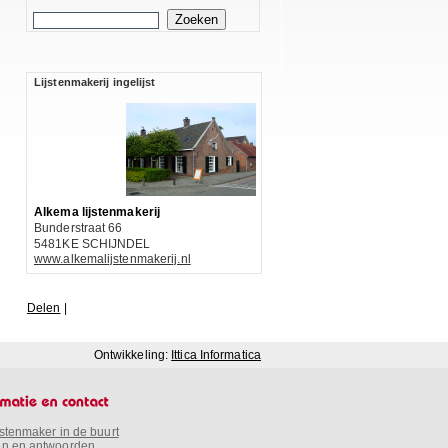
Lijstenmakerij ingelijst
Alkema lijstenmakerij
Bunderstraat 66
5481KE SCHIJNDEL
www.alkemalijstenmakerij.nl
Delen
|
Ontwikkeling:
Ittica Informatica
jstenmaker in de buurt
n en antwoorden