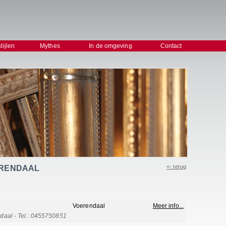
stijlen
Mythes
In de omgeving
Contact
<- terug
VOERENDAAL
Voerendaal
Meer info...
aal - Tel.: 0455750851