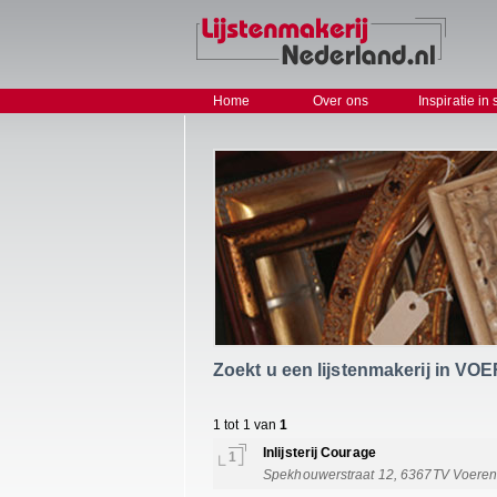
Home
Over ons
Inspiratie in 
Zoekt u een lijstenmakerij in 
1 tot 1 van
1
Inlijsterij Courage
1
Spekhouwerstraat 12, 6367TV Voerend