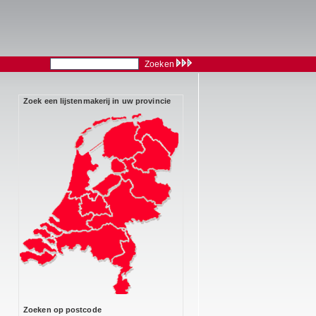
Zoeken
Zoek een lijstenmakerij in uw provincie
Zoeken op postcode