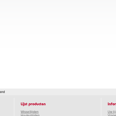
land
Wissellijsten
Uw li
Houtenlijsten
Vrage