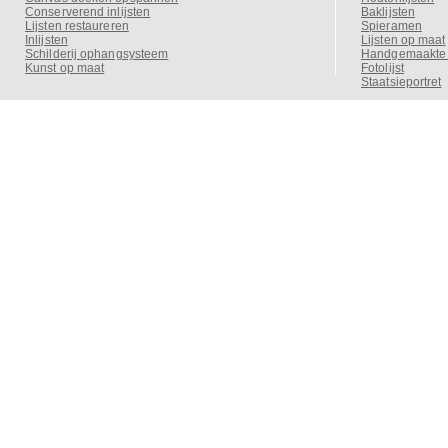
Conserverend inlijsten
Baklijsten
Lijsten restaureren
Spieramen
Inlijsten
Lijsten op maat
Schilderij ophangsysteem
Handgemaakte o
Kunst op maat
Fotolijst
Staatsieportret