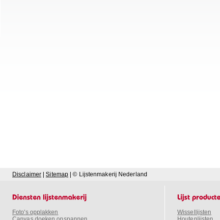
Disclaimer
|
Sitemap
| © Lijstenmakerij Nederland
Foto's opplakken
Wissellijsten
Canvas doeken opspannen
Houtenlijsten