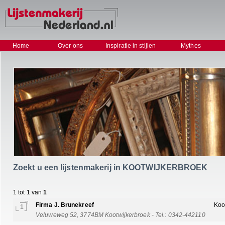
Home
Over ons
Inspiratie in stijlen
Mythes
Zoekt u een lijstenmakerij in KOOTWIJKERBROEK
1 tot 1 van
1
Firma J. Brunekreef
Koo
1
Veluweweg 52, 3774BM Kootwijkerbroek - Tel.: 0342-442110