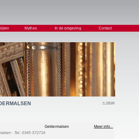
stijlen
Mythes
In de omgeving
Contact
<- terug
GELDERMALSEN
Geldermalsen
Meer info...
malsen - Tel.: 0345-572716