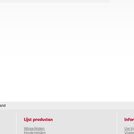
land
Wissellijsten
Uw li
Houtenlijsten
Vrage