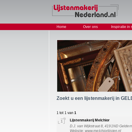
Home
Over ons
Inspiratie in 
Zoekt u een lijstenmakerij in 
1 tot 1 van
1
Lijstenmakerij Melchior
1
D.J. van Wijkstraat 8, 4191ND Gelder
Website:
www.melchiorlijsten.nl