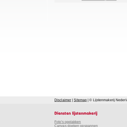
Disclaimer
|
Sitemap
| © Lijstenmakerij Neder
Foto's opplakken
Canvas doeken opspannen