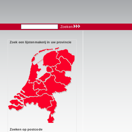
Zoeken
Zoek een lijstenmakerij in uw provincie
Zoeken op postcode