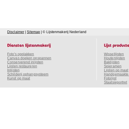
Disclaimer
|
Sitemap
| © Lijstenmakerij Nederland
Foto's opplakken
Wissellijsten
Canvas doeken opspannen
Houtenlijsten
Conserverend inlijsten
Baklijsten
Lijsten restaureren
Spieramen
Inlijsten
Lijsten op maat
Schilderij ophangsysteem
Handgemaakte o
Kunst op maat
Fotolijst
Staatsieportret