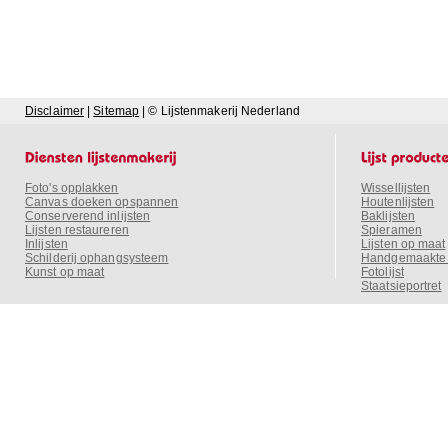
Disclaimer
|
Sitemap
| © Lijstenmakerij Nederland
Foto's opplakken
Wissellijsten
Canvas doeken opspannen
Houtenlijsten
Conserverend inlijsten
Baklijsten
Lijsten restaureren
Spieramen
Inlijsten
Lijsten op maat
Schilderij ophangsysteem
Handgemaakte o
Kunst op maat
Fotolijst
Staatsieportret