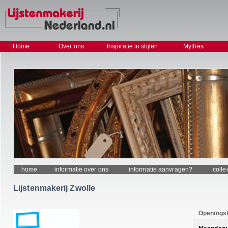
Home
Over ons
Inspiratie in stijlen
Mythes
home
informatie over ons
informatie aanvragen?
colle
Lijstenmakerij Zwolle
Openingst