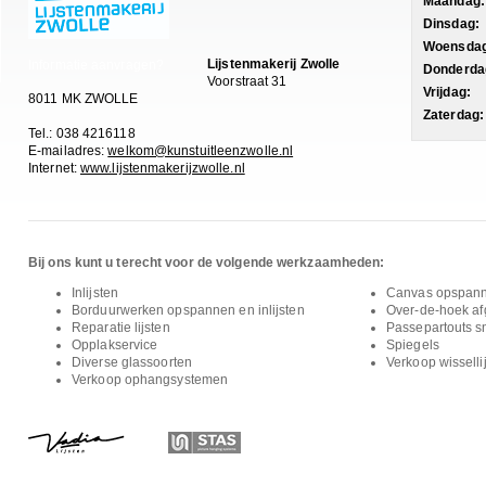
Maandag:
Dinsdag:
Woensdag
Lijstenmakerij Zwolle
Informatie aanvragen?
Donderda
Voorstraat 31
Vrijdag:
8011 MK ZWOLLE
Zaterdag:
Tel.: 038 4216118
E-mailadres:
welkom@kunstuitleenzwolle.nl
Internet:
www.lijstenmakerijzwolle.nl
Bij ons kunt u terecht voor de volgende werkzaamheden:
Inlijsten
Canvas opspan
Borduurwerken opspannen en inlijsten
Over-de-hoek afg
Reparatie lijsten
Passepartouts s
Opplakservice
Spiegels
Diverse glassoorten
Verkoop wisselli
Verkoop ophangsystemen