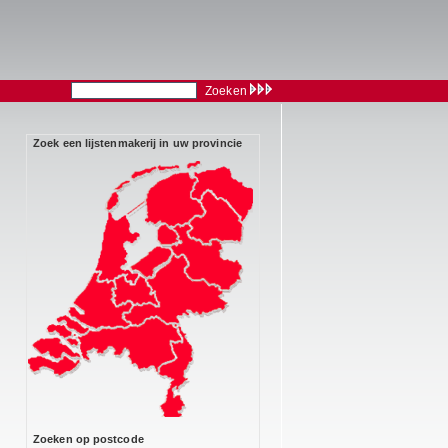
Zoeken
Zoek een lijstenmakerij in uw provincie
Zoeken op postcode