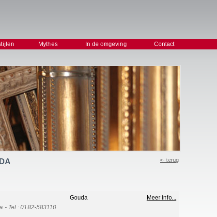
stijlen
Mythes
In de omgeving
Contact
<- terug
UDA
Gouda
Meer info...
 - Tel.: 0182-583110