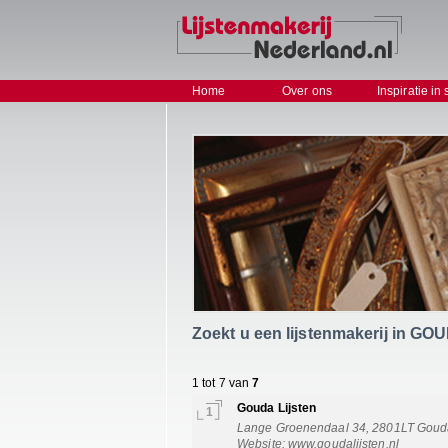
Home
Over ons
Inspiratie in 
Zoekt u een lijstenmakerij in GO
1 tot 7 van
7
Gouda Lijsten
1
Lange Groenendaal 34, 2801LT Gouda
Website:
www.goudalijsten.nl