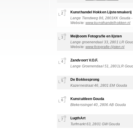
Kunsthandel Hokken Lijstenmakerij
2
Lange Tiendweg 86, 2801KK Gouda - T
Website:
www.kunsthandelhokken.nl
Meijboom Fotografie en lijsten
3
Lange groenendaal 33, 2801 LR Goud
Website:
www.fotografie-lijsten.nl
Zandvoort V.O.F.
4
Lange Groenendaal 51, 2801LR Gou
De Bokkesprong
5
Kazernestraat 46, 2801 EM Gouda
Kunstuitleen Gouda
6
Blekerssingel 40, 2806 AB Gouda
LugthArt
7
Turfmarkt 63, 2801 GW Gouda