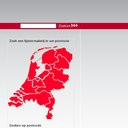
Zoeken
Zoek een lijstenmakerij in uw provincie
Zoeken op postcode