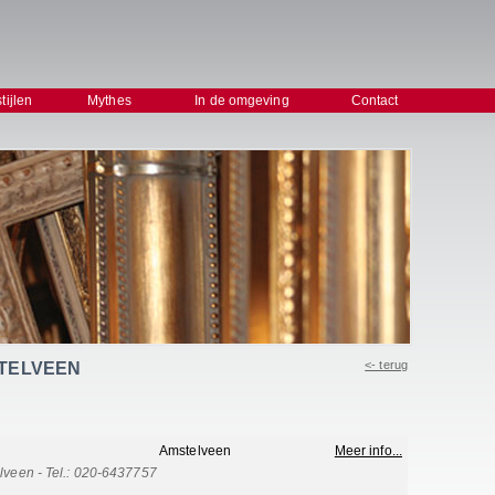
stijlen
Mythes
In de omgeving
Contact
<- terug
MSTELVEEN
Amstelveen
Meer info...
een - Tel.: 020-6437757