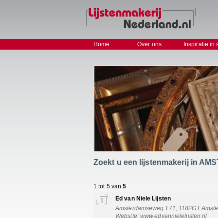
Home
Over ons
Inspiratie in 
Zoekt u een lijstenmakerij in A
1 tot 5 van
5
Ed van Niele Lijsten
1
Amsterdamseweg 171, 1182GT Amstelv
Website:
www.edvannielelijsten.nl