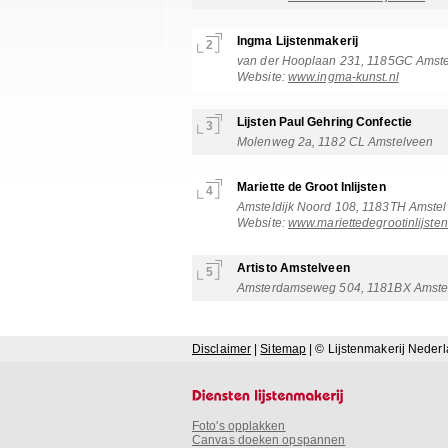
Ingma Lijstenmakerij
2
van der Hooplaan 231, 1185GC Amstel
Website:
www.ingma-kunst.nl
Lijsten Paul Gehring Confectie
3
Molenweg 2a, 1182 CL Amstelveen
Mariette de Groot Inlijsten
4
Amsteldijk Noord 108, 1183TH Amstel
Website:
www.mariettedegrootinlijsten
Artisto Amstelveen
5
Amsterdamseweg 504, 1181BX Amstelv
Disclaimer
|
Sitemap
| © Lijstenmakerij Neder
Foto's opplakken
Canvas doeken opspannen