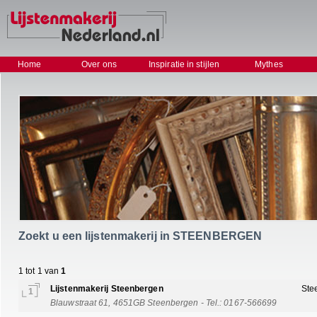
Home
Over ons
Inspiratie in stijlen
Mythes
Zoekt u een lijstenmakerij in STEENBERGEN
1 tot 1 van
1
Lijstenmakerij Steenbergen
Ste
1
Blauwstraat 61, 4651GB Steenbergen - Tel.: 0167-566699