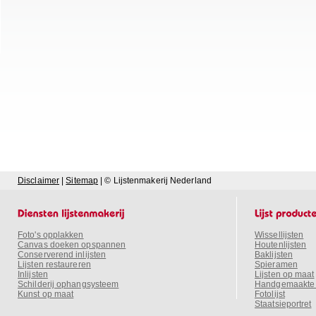
Disclaimer
|
Sitemap
| © Lijstenmakerij Nederland
Foto's opplakken
Wissellijsten
Canvas doeken opspannen
Houtenlijsten
Conserverend inlijsten
Baklijsten
Lijsten restaureren
Spieramen
Inlijsten
Lijsten op maat
Schilderij ophangsysteem
Handgemaakte o
Kunst op maat
Fotolijst
Staatsieportret