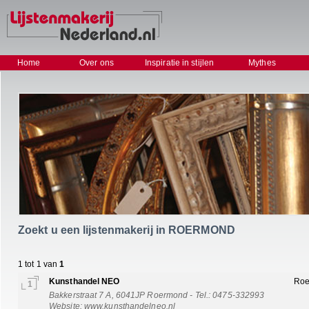
Home
Over ons
Inspiratie in stijlen
Mythes
Zoekt u een lijstenmakerij in ROERMOND
1 tot 1 van
1
Kunsthandel NEO
Ro
1
Bakkerstraat 7 A, 6041JP Roermond - Tel.: 0475-332993
Website:
www.kunsthandelneo.nl