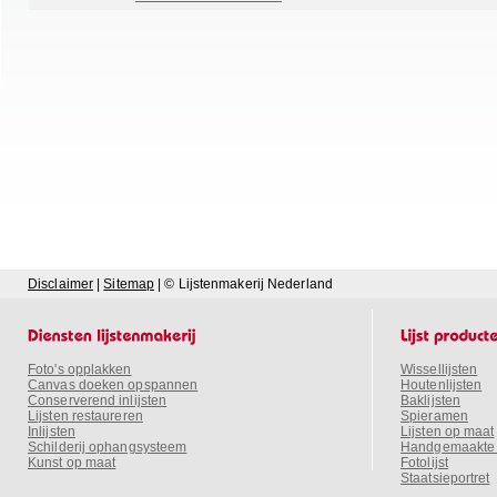
Disclaimer
|
Sitemap
| © Lijstenmakerij Nederland
Foto's opplakken
Wissellijsten
Canvas doeken opspannen
Houtenlijsten
Conserverend inlijsten
Baklijsten
Lijsten restaureren
Spieramen
Inlijsten
Lijsten op maat
Schilderij ophangsysteem
Handgemaakte o
Kunst op maat
Fotolijst
Staatsieportret