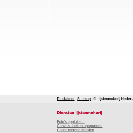
Disclaimer
|
Sitemap
| © Lijstenmakerij Neder
Foto's opplakken
Canvas doeken opspannen
Conserverend inlijsten