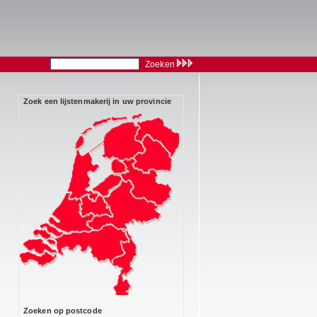
Zoeken
Zoek een lijstenmakerij in uw provincie
Zoeken op postcode