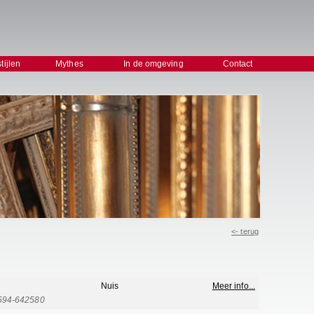
stijlen
Mythes
In de omgeving
Contact
<- terug
S
Nuis
Meer info...
0594-642580