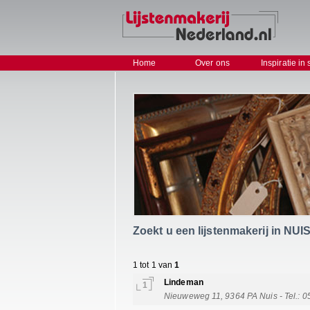
Home
Over ons
Inspiratie in 
Zoekt u een lijstenmakerij in NUI
1 tot 1 van
1
Lindeman
1
Nieuweweg 11, 9364 PA Nuis - Tel.: 