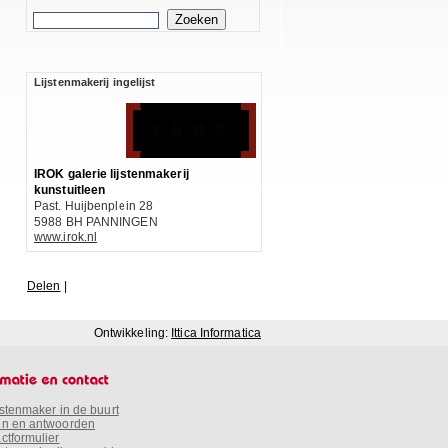
Lijstenmakerij ingelijst
IROK galerie lijstenmakerij
kunstuitleen
Past. Huijbenplein 28
5988 BH PANNINGEN
www.irok.nl
Delen
|
Ontwikkeling:
Ittica Informatica
jstenmaker in de buurt
n en antwoorden
ctformulier