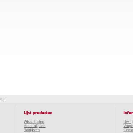
land
Wissellijsten
Uw li
Houtenlijsten
Vrage
Baklijsten
Conta