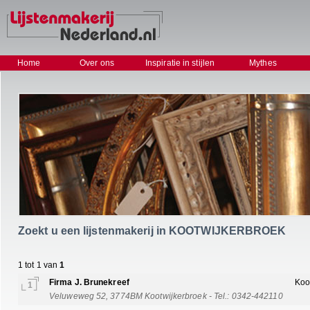
Home
Over ons
Inspiratie in stijlen
Mythes
Zoekt u een lijstenmakerij in KOOTWIJKERBROEK
1 tot 1 van
1
Firma J. Brunekreef
Koo
1
Veluweweg 52, 3774BM Kootwijkerbroek - Tel.: 0342-442110