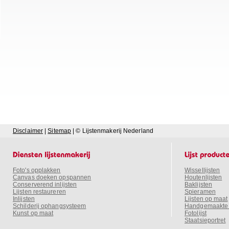
Disclaimer
|
Sitemap
| © Lijstenmakerij Nederland
Foto's opplakken
Wissellijsten
Canvas doeken opspannen
Houtenlijsten
Conserverend inlijsten
Baklijsten
Lijsten restaureren
Spieramen
Inlijsten
Lijsten op maat
Schilderij ophangsysteem
Handgemaakte o
Kunst op maat
Fotolijst
Staatsieportret