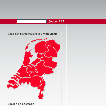
Zoeken
Zoek een lijstenmakerij in uw provincie
Zoeken op postcode