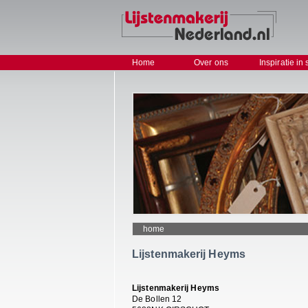
Home
Over ons
Inspiratie in 
home
Lijstenmakerij Heyms
Lijstenmakerij Heyms
De Bollen 12