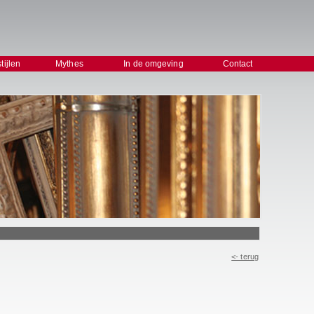
stijlen
Mythes
In de omgeving
Contact
<- terug