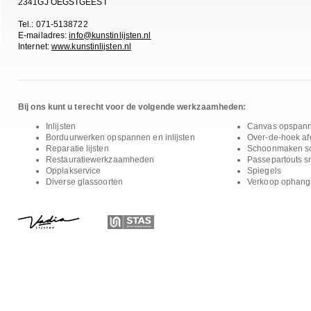
2341GJ OEGSTGEEST
Tel.: 071-5138722
E-mailadres:
info@kunstinlijsten.nl
Internet:
www.kunstinlijsten.nl
Bij ons kunt u terecht voor de volgende werkzaamheden:
Inlijsten
Canvas opspan
Borduurwerken opspannen en inlijsten
Over-de-hoek afg
Reparatie lijsten
Schoonmaken sc
Restauratiewerkzaamheden
Passepartouts s
Opplakservice
Spiegels
Diverse glassoorten
Verkoop ophang