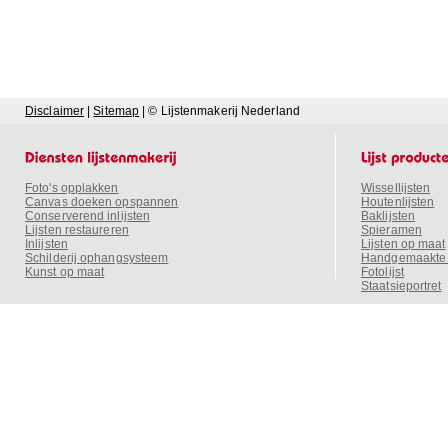
Disclaimer
|
Sitemap
| © Lijstenmakerij Nederland
Foto's opplakken
Wissellijsten
Canvas doeken opspannen
Houtenlijsten
Conserverend inlijsten
Baklijsten
Lijsten restaureren
Spieramen
Inlijsten
Lijsten op maat
Schilderij ophangsysteem
Handgemaakte o
Kunst op maat
Fotolijst
Staatsieportret