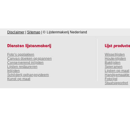
Disclaimer
|
Sitemap
| © Lijstenmakerij Nederland
Foto's opplakken
Wissellijsten
Canvas doeken opspannen
Houtenlijsten
Conserverend inlijsten
Baklijsten
Lijsten restaureren
Spieramen
Inlijsten
Lijsten op maat
Schilderij ophangsysteem
Handgemaakte o
Kunst op maat
Fotolijst
Staatsieportret