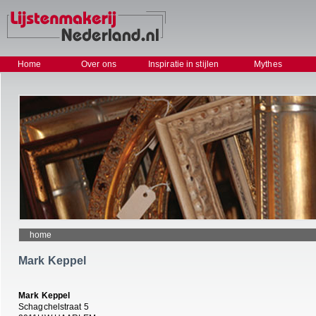
Home
Over ons
Inspiratie in stijlen
Mythes
home
Mark Keppel
Mark Keppel
Schagchelstraat 5