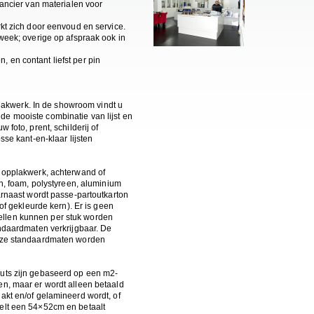
rancier van materialen voor
rkt zich door eenvoud en service.
 week; overige op afspraak ook in
 en contant liefst per pin
pplakwerk. In de showroom vindt u
e mooiste combinatie van lijst en
 foto, prent, schilderij of
sse kant-en-klaar lijsten
r opplakwerk, achterwand of
on, foam, polystyreen, aluminium
arnaast wordt passe-partoutkarton
 of gekleurde kern). Er is geen
llen kunnen per stuk worden
andaardmaten verkrijgbaar. De
deze standaardmaten worden
uts zijn gebaseerd op een m2-
en, maar er wordt alleen betaald
akt en/of gelamineerd wordt, of
elt een 54×52cm en betaalt