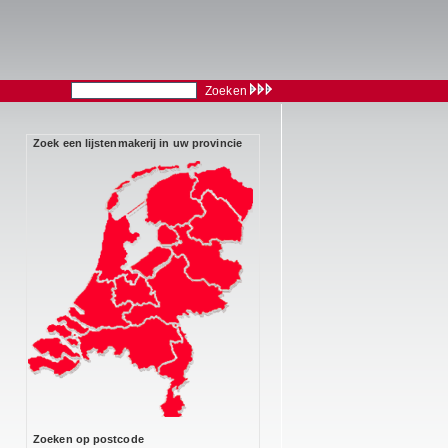
Zoeken
Zoek een lijstenmakerij in uw provincie
Zoeken op postcode