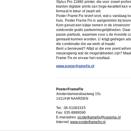
Stylus Pro 11880 printer, die voor zowel profes
klanten digitale prints van hoge kwaliteit kan
formaat in kleur of zwart-wit.
Poster Frame Fix levert snel, wat u vandaag bes
huis. Poster Frame Fix is aangesloten bij bra
Kom gerust een kijkje nemen in de showroom v
voldoende gratis parkeermogelijkheden. Daar tr
passe-partouts, waarmee voor u de mooiste com
gemaakt kunnen worden. U krijgt gedegen adv
die combinatie die uw werk af maakt.
Bent u benieuwd? Altijd al die ene prent willen 
nieuwsgierig wat de mogelijkheden zijn? Maak
Frame Fix en ervaar het resultaat.
www.posterframefix.nl
PosterFrameFix
Amsterdamsestraatweg 15c
1411AW NAARDEN
Tel.: 06-51083335
Fax: 035-8889590
E-mailadres:
posterframefix@casema.nl
Internet:
www.posterframefix.nl