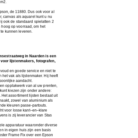
7m2.
Epson, de 11880. Dus ook voor al
r, canvas als aquarel kunt u nu
ij ook de standaard spielatten 2
 hoog op voorraad, om het
te kunnen leveren.
msestraatweg in Naarden is een
 voor lijstenmakers, fotografen,
voud en goede service en niet te
 het vak als lijstenmaker. Hij heeft
rsoonlijke aandacht.
t- en opplakwerk van al uw prenten,
 kunt kiezen zijn onder andere:
Het assortiment lijsten bestaat uit
maakt, zowel van aluminium als
lende kleuren passe-partouts.
echt voor losse kant–en–klare
vens is zij leverancier van Stas
onele apparatuur waaronder diverse
n in eigen huis zijn een basis
Poster Frame Fix over een Epson