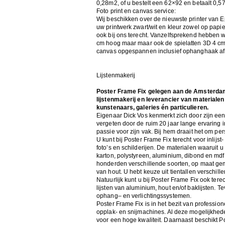
0,28m2, of u bestelt een 62×92 en betaalt 0,5
Foto print en canvas service:
Wij beschikken over de nieuwste printer van 
uw printwerk zwart/wit en kleur zowel op papie
ook bij ons terecht. Vanzelfsprekend hebben w
cm hoog maar maar ook de spielatten 3D 4 cm
canvas opgespannen inclusief ophanghaak af 
Lijstenmakerij
Poster Frame Fix gelegen aan de Amsterda
lijstenmakerij en leverancier van materialen
kunstenaars, galeries én particulieren.
Eigenaar Dick Vos kenmerkt zich door zijn een
vergeten door de ruim 20 jaar lange ervaring in
passie voor zijn vak. Bij hem draait het om pe
U kunt bij Poster Frame Fix terecht voor inlijs
foto’s en schilderijen. De materialen waaruit u
karton, polystyreen, aluminium, dibond en mdf. 
honderden verschillende soorten, op maat ge
van hout. U hebt keuze uit tientallen verschil
Natuurlijk kunt u bij Poster Frame Fix ook ter
lijsten van aluminium, hout en/of baklijsten. Te
ophang– en verlichtingssystemen.
Poster Frame Fix is in het bezit van professi
opplak- en snijmachines. Al deze mogelijkhede
voor een hoge kwaliteit. Daarnaast beschikt 