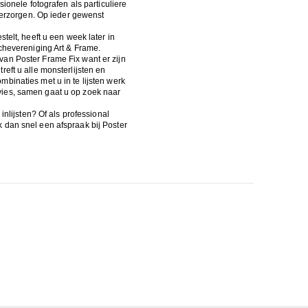
sionele fotografen als particuliere
 verzorgen. Op ieder gewenst
telt, heeft u een week later in
nchevereniging Art & Frame.
an Poster Frame Fix want er zijn
eft u alle monsterlijsten en
binaties met u in te lijsten werk
ies, samen gaat u op zoek naar
inlijsten? Of als professional
 dan snel een afspraak bij Poster