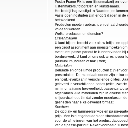
Poster Frame Fix is een lijstenmakerij en leve
lijstenmakers, fotografen en kunstenaars.
Het bedrijf is gevestigd in Naarden, en kenme
Vaste openingstijden zijn er op 3 dagen in de
het weekend.
Producten moeten gebracht en gehaald worden,
voldaan worden.
Welke producten en diensten?
Lijstenmakerij
U kunt bij ons terecht voor al uw inlijst- en o
een groot assortiment aan monsterhoeken om d
eventueel passe-partout te kunnen vinden bij uw
borduurwerk. U kunt bij ons ook terecht voor lo
(aluminium, houten of baklijsten).
Materialen
Belijmde en onbelijmde producten zijn er voo
presentaties. De materiaalsoorten zijn in kart
en hout, leverbaar in verschillende diktes. Da
geleverd in verschillende series (witte, zwarte
minimumafname hoeveelheid: passe-partoutve
afgenomen. Alle materialen zijn in diverse st
snijservice houdt in dat zonder meerkosten 
gesneden naar elke gewenst formaat.
Services
De opplak- en lamineerservice en passe-parto
prijs. Men is niet gehouden aan standaardmat
voor de afmetingen van het product dat opgepl
van de passe-partout. Rekenvoorbeeld: u best