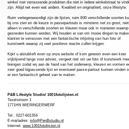
winkel met verrassende produkten die niet in iedere winkelstraat te vin
zijn. Altijd net even wat anders. Kwaliteit en originaliteit, onze lifestyle.
Ruim vertegenwoordigt zijn de lijsten, ruim 800 verschillende soorten ku
bij ons zien en de keuze in passepartouts is minstens net zo groot, niet
alleen in verschillende soorten en kleuren maar ook in manieren waarop
gesneden kunnen worden. Wij houden er van om mooie dingen te make
klanten te verrassen met een fantastische inlijsting van hun foto of
kunstwerk waarop zij veel positieve reactie zullen krijgen.
Kijkt u alstublieft even op onze website of kom gewoon even een keer
vrijblijvend langs voor advies, vergeet niet om uw foto of kunstwerk me
brengen zodat wij aan de hand van het onderwerp, kleuren en vormen e
zeer goed bijpassende lijst en eventueel passe-partout kunnen vinden 
er een fantastisch geheel van te maken.
P&B Lifestyle Studio/ 1001fotolijsten.nl
Texelstroom 1
1771HN WIERINGERWERF
Tel.: 0227-601356
E-mailadres:
info@PenBstudio.nl
Internet:
www.1001fotolijsten.nl