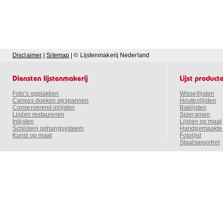
Disclaimer
|
Sitemap
| © Lijstenmakerij Nederland
Foto's opplakken
Wissellijsten
Canvas doeken opspannen
Houtenlijsten
Conserverend inlijsten
Baklijsten
Lijsten restaureren
Spieramen
Inlijsten
Lijsten op maat
Schilderij ophangsysteem
Handgemaakte o
Kunst op maat
Fotolijst
Staatsieportret