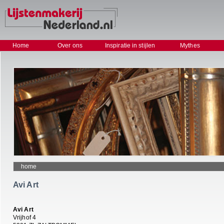
Home
Over ons
Inspiratie in stijlen
Mythes
home
Avi Art
Avi Art
Vrijhof 4