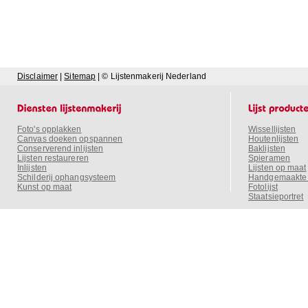
Disclaimer
|
Sitemap
| © Lijstenmakerij Nederland
Foto's opplakken
Wissellijsten
Canvas doeken opspannen
Houtenlijsten
Conserverend inlijsten
Baklijsten
Lijsten restaureren
Spieramen
Inlijsten
Lijsten op maat
Schilderij ophangsysteem
Handgemaakte o
Kunst op maat
Fotolijst
Staatsieportret